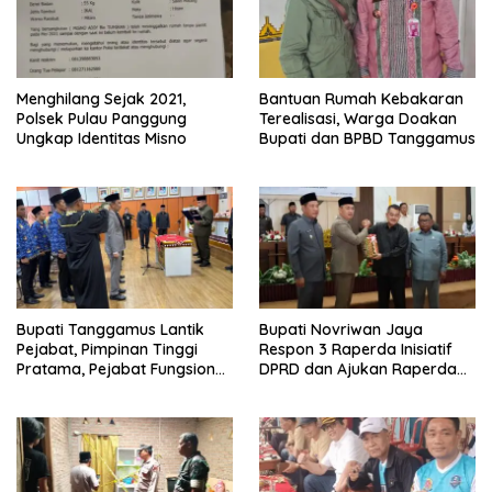
Menghilang Sejak 2021,
Bantuan Rumah Kebakaran
Polsek Pulau Panggung
Terealisasi, Warga Doakan
Ungkap Identitas Misno
Bupati dan BPBD Tanggamus
Bupati Tanggamus Lantik
Bupati Novriwan Jaya
Pejabat, Pimpinan Tinggi
Respon 3 Raperda Inisiatif
Pratama, Pejabat Fungsional,
DPRD dan Ajukan Raperda
dan PPPK Formasi 2024
Disabilitas
Priode II