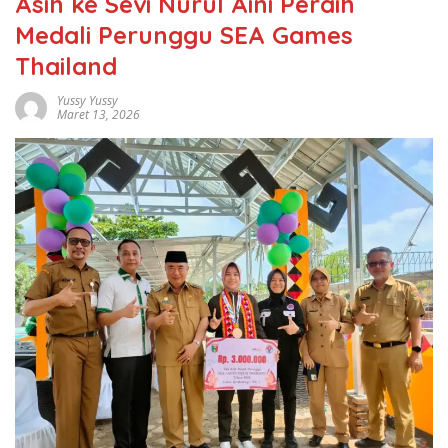
Asih ke Sevi Nurul Aini Peraih
Medali Perunggu SEA Games
Thailand
Yussy Yussy
Maret 13, 2026