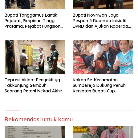
Bupati Tanggamus Lantik
Bupati Novriwan Jaya
Pejabat, Pimpinan Tinggi
Respon 3 Raperda Inisiatif
Pratama, Pejabat Fungsional,
DPRD dan Ajukan Raperda
dan PPPK Formasi 2024
Disabilitas
Priode II
Depresi Akibat Penyakit yg
Kakon Se-Kecamatan
Takkunjung Sembuh,
Sumberejo Dukung Penuh
Seorang Petani Nekad Akhiri
Kegiatan Bupati Cup
Hidupnya
Tanggamus 2025
Rekomendasi untuk kamu