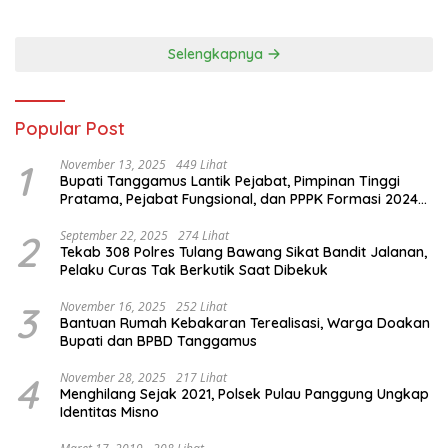
Selengkapnya
Popular Post
1
November 13, 2025
449 Lihat
Bupati Tanggamus Lantik Pejabat, Pimpinan Tinggi
Pratama, Pejabat Fungsional, dan PPPK Formasi 2024
Priode II
2
September 22, 2025
274 Lihat
Tekab 308 Polres Tulang Bawang Sikat Bandit Jalanan,
Pelaku Curas Tak Berkutik Saat Dibekuk
3
November 16, 2025
252 Lihat
Bantuan Rumah Kebakaran Terealisasi, Warga Doakan
Bupati dan BPBD Tanggamus
4
November 28, 2025
217 Lihat
Menghilang Sejak 2021, Polsek Pulau Panggung Ungkap
Identitas Misno