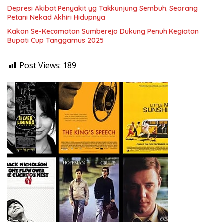
Depresi Akibat Penyakit yg Takkunjung Sembuh, Seorang
Petani Nekad Akhiri Hidupnya
Kakon Se-Kecamatan Sumberejo Dukung Penuh Kegiatan
Bupati Cup Tanggamus 2025
Post Views:
189